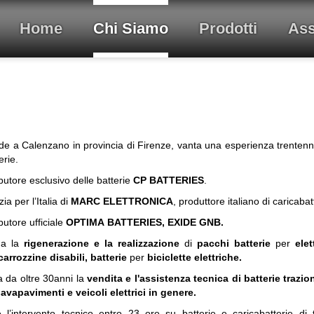
Home
Chi Siamo
Prodotti
Ass
e a Calenzano in provincia di Firenze, vanta una esperienza trentenna
erie.
ibutore esclusivo delle batterie
CP BATTERIES
.
a per l’Italia di
MARC ELETTRONICA
, produttore italiano di caricabat
butore ufficiale
OPTIMA BATTERIES, EXIDE GNB.
tua la
rigenerazione e la realizzazione
di
pacchi batterie
per
elet
carrozzine disabili, batterie
per
biciclette elettriche.
a
da oltre 30anni la
vendita e l'assistenza tecnica di batterie trazion
lavapavimenti e veicoli elettrici in genere.
ce l’intervento tecnico entro 23 ore su batterie e caricabatterie di