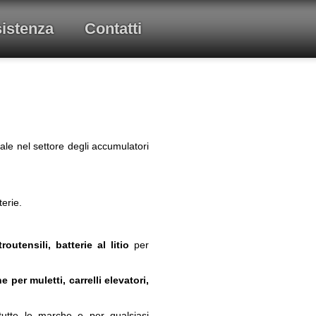
istenza
Contatti
le nel settore degli accumulatori
terie.
troutensili, batterie al litio
per
e per muletti, carrelli elevatori,
 tutte le marche e per qualsiasi