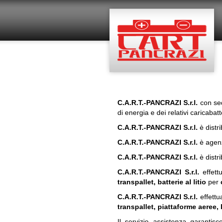
Salta al contenuto principale
C.A.R.T.-PANCRAZI
S.r.l.
con sed
di energia e dei relativi caricabatt
C.A.R.T.-PANCRAZI
S.r.l.
è distr
C.A.R.T.-PANCRAZI
S.r.l.
è
agenzi
C.A.R.T.-PANCRAZI
S.r.l.
è
distri
C.A.R.T.-PANCRAZI
S.r.l.
effet
transpallet, batterie al litio
per
C.A.R.T.-PANCRAZI
S.r.l.
effettu
transpallet, piattaforme aeree, 
Il servizio assistenza garantis